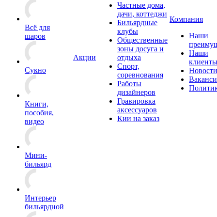
Частные дома,
дачи, коттеджи
Компания
Бильярдные
Всё для
клубы
Наши
шаров
Общественные
преимущ
зоны досуга и
Наши
Акции
отдыха
клиент
Спорт,
Сукно
Новост
соревнования
Ваканс
Работы
Полити
дизайнеров
Гравировка
Книги,
аксессуаров
пособия,
Кии на заказ
видео
Мини-
бильярд
Интерьер
бильярдной