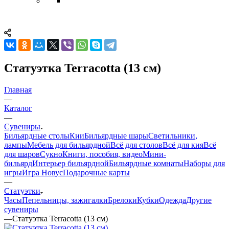
Статуэтка Terracotta (13 см)
Главная
—
Каталог
—
Сувениры
Бильярдные столы
Кии
Бильярдные шары
Светильники,
лампы
Мебель для бильярдной
Всё для столов
Всё для кия
Всё
для шаров
Сукно
Книги, пособия, видео
Мини-
бильярд
Интерьер бильярдной
Бильярдные комнаты
Наборы для
игры
Игра Новус
Подарочные карты
—
Статуэтки
Часы
Пепельницы, зажигалки
Брелоки
Кубки
Одежда
Другие
сувениры
—
Статуэтка Terracotta (13 см)