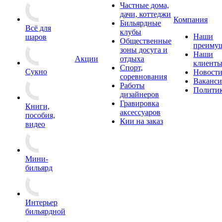
Частные дома,
дачи, коттеджи
Компания
Бильярдные
Всё для
клубы
Наши
шаров
Общественные
преимущ
зоны досуга и
Наши
Акции
отдыха
клиент
Спорт,
Сукно
Новост
соревнования
Ваканс
Работы
Полити
дизайнеров
Гравировка
Книги,
аксессуаров
пособия,
Кии на заказ
видео
Мини-
бильярд
Интерьер
бильярдной