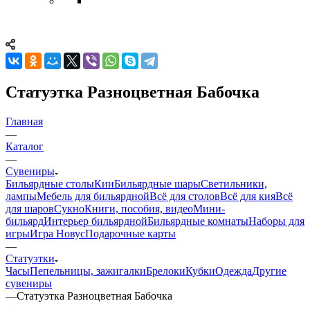
Статуэтка Разноцветная Бабочка
Главная
—
Каталог
—
Сувениры
Бильярдные столы
Кии
Бильярдные шары
Светильники,
лампы
Мебель для бильярдной
Всё для столов
Всё для кия
Всё
для шаров
Сукно
Книги, пособия, видео
Мини-
бильярд
Интерьер бильярдной
Бильярдные комнаты
Наборы для
игры
Игра Новус
Подарочные карты
—
Статуэтки
Часы
Пепельницы, зажигалки
Брелоки
Кубки
Одежда
Другие
сувениры
—
Статуэтка Разноцветная Бабочка