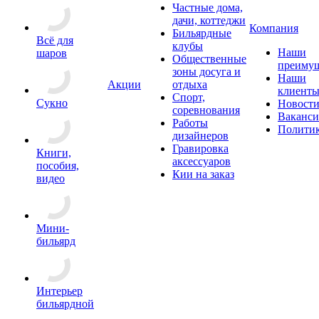
Частные дома,
дачи, коттеджи
Компания
Бильярдные
Всё для
клубы
Наши
шаров
Общественные
преимущ
зоны досуга и
Наши
Акции
отдыха
клиент
Спорт,
Сукно
Новост
соревнования
Ваканс
Работы
Полити
дизайнеров
Гравировка
Книги,
аксессуаров
пособия,
Кии на заказ
видео
Мини-
бильярд
Интерьер
бильярдной