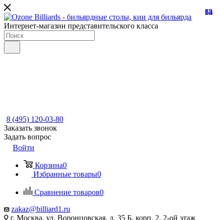
13
68
73
54
12
Интернет-магазин представительского класса
8 (495) 120-03-80
Заказать звонок
Задать вопрос
Войти
Корзина
0
Избранные товары
0
Сравнение товаров
0
zakaz@billiard1.ru
г. Москва, ул. Воронцовская, д. 35 Б, корп. 2, 2-ой этаж