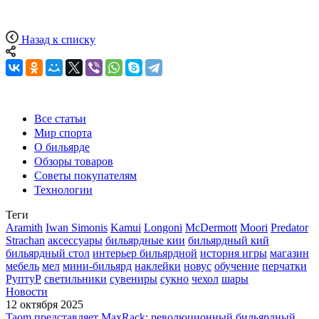
Назад к списку
Все статьи
Мир спорта
О бильярде
Обзоры товаров
Советы покупателям
Технологии
Теги
Aramith
Iwan Simonis
Kamui
Longoni
McDermott
Moori
Predator
Strachan
аксессуары
бильярдные кии
бильярдный кий
бильярдный стол
интерьер бильярдной
история игры
магазин
мебель
мел
мини-бильярд
наклейки
новус
обучение
перчатки
РуптуР
светильники
сувениры
сукно
чехол
шары
Новости
12 октября 2025
Taom представляет MaxRack: революционный бильярдный