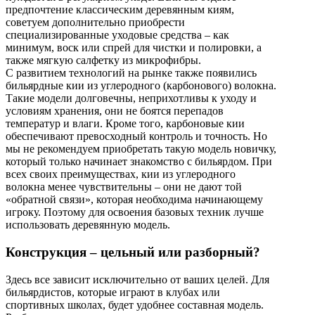
предпочтение классическим деревянным киям,
советуем дополнительно приобрести
специализированные уходовые средства – как
минимум, воск или спрей для чистки и полировки, а
также мягкую салфетку из микрофибры.
С развитием технологий на рынке также появились
бильярдные кии из углеродного (карбонового) волокна.
Такие модели долговечны, неприхотливы к уходу и
условиям хранения, они не боятся перепадов
температур и влаги. Кроме того, карбоновые кии
обеспечивают превосходный контроль и точность. Но
мы не рекомендуем приобретать такую модель новичку,
который только начинает знакомство с бильярдом. При
всех своих преимуществах, кии из углеродного
волокна менее чувствительны – они не дают той
«обратной связи», которая необходима начинающему
игроку. Поэтому для освоения базовых техник лучше
использовать деревянную модель.
Конструкция – цельный или разборный?
Здесь все зависит исключительно от ваших целей. Для
бильярдистов, которые играют в клубах или
спортивных школах, будет удобнее составная модель.