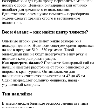
Разборные кии для пула проще перевозить в машине и
носить с собой. Цельный бильярдный кий отлично
подойдет для домашнего использования.
Единственное, о чем нужно помнить – неразборную
модель следует хранить строго в вертикальном
положении.
Вес и баланс – как найти центр тяжести?
Опытные игроки уже знают, какие размеры кия
подходят для них. Новичкам советуем ориентироваться
на вес в пределах 510 – 550 граммов. Такой
бильярдный кий не будет перегружать вашу руку и
позволит контролировать удары.
Как проверить баланс?
Положите бильярдный кий на
палец и измерьте расстояние от точки равновесия до
широкого края турняка. Оптимальными для
начинающих считаются показатели от 42 до 45 см.
Сдвиг вперед дает большую мощность, назад -
улучшенный контроль.
Тип наклейки
В американском бильярде распространены два типа
жесткости наклеек: